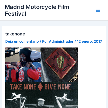
Ir
Madrid Motorcycle Film
al
Festival
Main
contenido
Men
takenone
Deja un comentario
/ Por
Administrador
/
12 enero, 2017