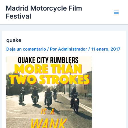
Ir
Madrid Motorcycle Film
al
Festival
Main
contenido
Men
quake
Deja un comentario
/ Por
Administrador
/
11 enero, 2017